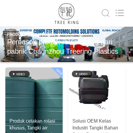
Treering
Plastics
CO.,
ltd.
All
Rights
Reserved.
RUMAH
PRODUK ROTOMOLDING
Pemasok produk rotomolding dari
PRODUK
pabrik Chagnzhou Treering Plastics
VIDEO
NEW
TENTANG
KAMI
TUR
Produk cetakan rotasi
Solusi OEM Kelas
PABRIK
khusus, Tangki air
Industri Tangki Bahan