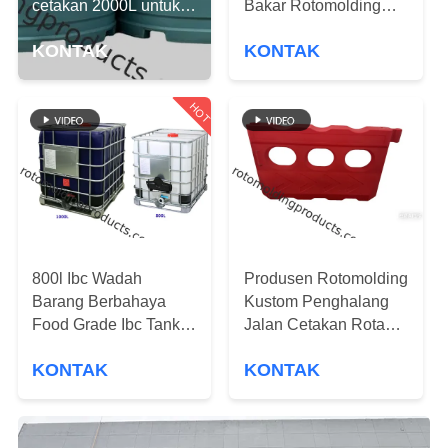
cetakan 2000L untuk
Bakar Rotomolding
membawa dan
Khusus Untuk Mesin
KONTROL
KONTAK
KONTAK
mengumpulkan air
Pertanian
KUALITAS
HOT
HUBUNGI
KAMI
PERMINTAAN
PENAWARAN
800l Ibc Wadah
Produsen Rotomolding
Barang Berbahaya
Kustom Penghalang
SITEMAP
Food Grade Ibc Tank
Jalan Cetakan Rotasi
Untuk Penyimpanan
untuk Keselamatan
KONTAK
KONTAK
Dan Transportasi
Konstruksi Jalan
PRIVACY
POLICY