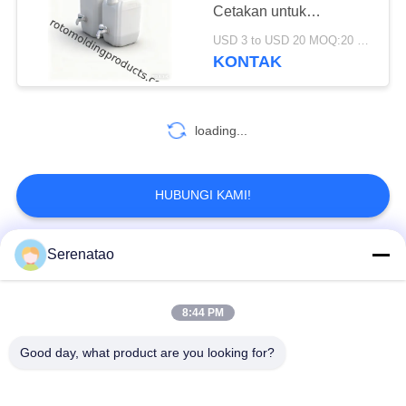
Cetakan untuk
Penanganan Mudah dan
USD 3 to USD 20 MOQ:20 pcs
Penyimpanan Air yang
KONTAK
34
Tahan Lama
Tangki Cetakan
Roto Custom
loading...
HUBUNGI KAMI!
Serenatao
31
Bad Request
Semua
Tangki Silinder
8:44 PM
Terbuka Atas
Produk Rotomolding
Truk Kotak Poli
Good day, what product are you looking for?
Kontainer
Tangki Dosis Kimia
Penumpukan Euro