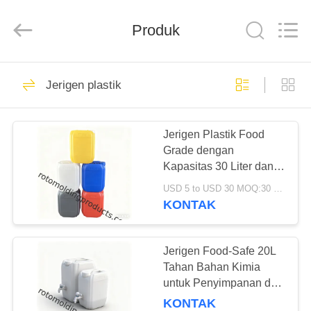
Treering
Plastics
CO.,
Produk
ltd.
All
Rights
Reserved.
RUMAH
50
Jerigen plastik
Produk Rotomolding
PRODUK
Jerigen Plastik Food
Grade dengan
VIDEO
Kapasitas 30 Liter dan
Penutup Tutup Ulir untuk
USD 5 to USD 30 MOQ:30 pcs
Menyimpan Bahan
TENTANG
KONTAK
Kimia dan Madu
61
KAMI
Jerigen Food-Safe 20L
Truk Kotak Poli
TUR
Tahan Bahan Kimia
untuk Penyimpanan dan
PABRIK
Pengangkutan yang
KONTAK