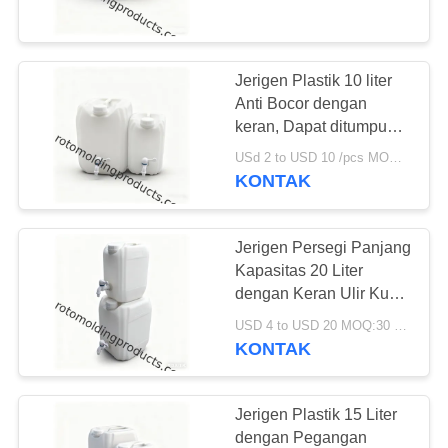
Aman
KONTROL
KUALITAS
Jerigen Plastik 10 liter
48
Anti Bocor dengan
HUBUNGI
keran, Dapat ditumpuk,
Tangki Dosis Kimia
dan Tahan Bahan Kimia
KAMI
USd 2 to USD 10 /pcs MOQ:50 pcs
untuk Solusi
KONTAK
Penyimpanan
Serbaguna
PERMINTAAN
Jerigen Persegi Panjang
PENAWARAN
Kapasitas 20 Liter
dengan Keran Ulir Kuat
33
dan Tahan Lama
SITEMAP
USD 4 to USD 20 MOQ:30 pcs
Kontainer
KONTAK
Penumpukan Euro
PRIVACY
POLICY
Jerigen Plastik 15 Liter
dengan Pegangan