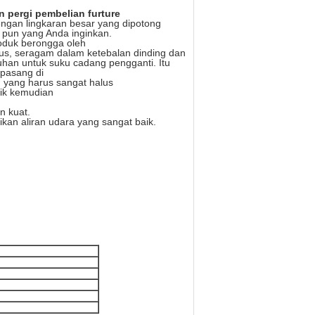
n pergi pembelian furture
engan lingkaran besar yang dipotong
 pun yang Anda inginkan.
roduk berongga oleh
s, seragam dalam ketebalan dinding dan
uhan untuk suku cadang pengganti. Itu
ipasang di
, yang harus sangat halus
tik kemudian
n kuat.
kan aliran udara yang sangat baik.