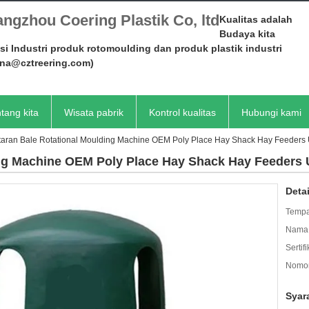
ngzhou Coering Plastik Co, ltd
Kualitas adalah
Budaya kita
si Industri produk rotomoulding dan produk plastik industri
ena@cztreering.com)
tang kita
Wisata pabrik
Kontrol kualitas
Hubungi kami
taran Bale Rotational Moulding Machine OEM Poly Place Hay Shack Hay Feeders
ing Machine OEM Poly Place Hay Shack Hay Feeders
Deta
Tempa
Nama 
Sertifi
Nomor
Syar