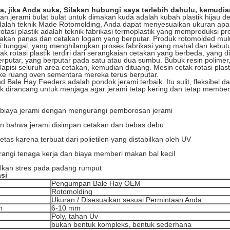
a, jika Anda suka, Silakan hubungi saya terlebih dahulu, kemudia
 jerami bulat bulat untuk dimakan kuda adalah kubah plastik hijau d
 adalah teknik Made Rotomolding, Anda dapat menyesuaikan ukuran apa
otasi plastik adalah teknik fabrikasi termoplastik yang memproduksi p
kan panas dan cetakan logam yang berputar. Produk rotomolded mulu
i tunggal, yang menghilangkan proses fabrikasi yang mahal dan kebut
ak rotasi plastik terdiri dari serangkaian cetakan yang berbeda, yang d
erputar, yang berputar pada satu atau dua sumbu. Bubuk resin polimer
apisi seluruh area cetakan, kemudian dituang. Mesin cetak rotasi plas
ke ruang oven sementara mereka terus berputar.
 Bale Hay Feeders adalah pondok jerami terbaik. Itu sulit, fleksibel da
 dirancang untuk menjaga agar jerami tetap kering dan tetap memberi
biaya jerami dengan mengurangi pemborosan jerami
an bahwa jerami disimpan cetakan dan bebas debu
etas karena terbuat dari polietilen yang distabilkan oleh UV
angi tenaga kerja dan biaya memberi makan bal kecil
lkan stres pada padang rumput
asi
Pengumpan Bale Hay OEM
Rotomolding
Ukuran / Disesuaikan sesuai Permintaan Anda
n
6-10 mm
Poly, tahan Uv
bukan bentuk kompleks, bentuk sederhana