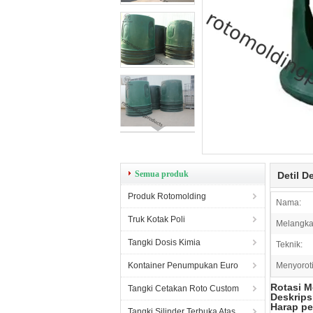
Semua produk
Detil D
Produk Rotomolding
Nama:
Truk Kotak Poli
Melangka
Tangki Dosis Kimia
Teknik:
Kontainer Penumpukan Euro
Menyoroti
Rotasi M
Tangki Cetakan Roto Custom
Deskrips
Harap pe
Tangki Silinder Terbuka Atas