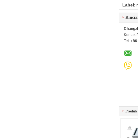
Label:
Rincia
Changzho
Kontak 
Tel:
+86
Produk 