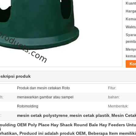
Kuant
Harga
Kemas
Waktu
Syara
pemb
Meny
kema
Ko
eskripsi produk
Produk dan mesin cetakan Roto
Fitur:
h:
menawarkan gambar atau sampel
bahan:
Rotomolding
Membentuk:
mesin cetak polystyrene
mesin cetak plastik
Mesin Cetak
:
,
,
oulding OEM Poly Place Hay Shack Round Bale Hay Feeders Unt
i
rhatikan, Producd ini adalah produk OEM, Beberapa Item memiliki 