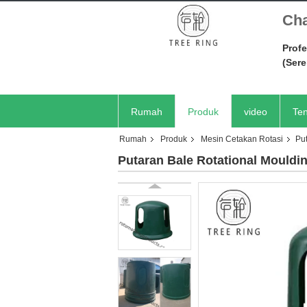
Cha
Profe
(Ser
Rumah
Produk
video
Ten
Rumah
Produk
Mesin Cetakan Rotasi
Pu
Putaran Bale Rotational Mould