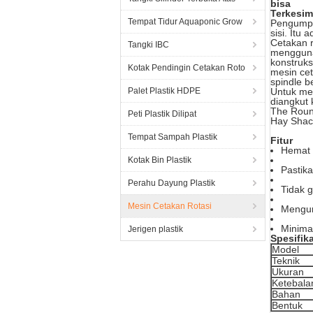
bisa
Terkesim
Tempat Tidur Aquaponic Grow
Pengumpan
sisi. Itu
Cetakan r
Tangki IBC
mengguna
konstruks
Kotak Pendingin Cetakan Roto
mesin cet
spindle b
Palet Plastik HDPE
Untuk mel
diangkut 
The Round
Peti Plastik Dilipat
Hay Shack
Tempat Sampah Plastik
Fitur
Hemat 
Kotak Bin Plastik
Pastik
Perahu Dayung Plastik
Tidak g
Mesin Cetakan Rotasi
Mengur
Minima
Jerigen plastik
Spesifik
Model
Teknik
Ukuran
Ketebala
Bahan
Bentuk