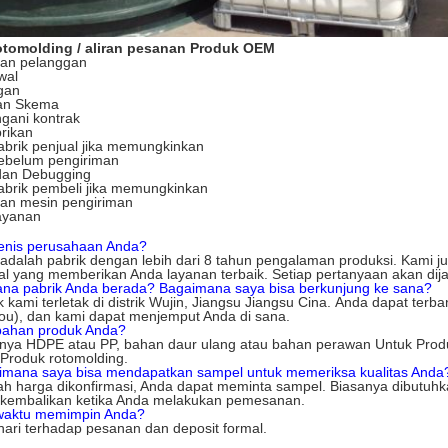
tomolding / aliran pesanan Produk OEM
tan pelanggan
wal
gan
an Skema
gani kontrak
rikan
pabrik penjual jika memungkinkan
sebelum pengiriman
 dan Debugging
pabrik pembeli jika memungkinkan
an mesin pengiriman
layanan
jenis perusahaan Anda?
adalah pabrik dengan lebih dari 8 tahun pengalaman produksi.
Kami ju
al yang memberikan Anda layanan terbaik.
Setiap pertanyaan akan dij
ana pabrik Anda berada?
Bagaimana saya bisa berkunjung ke sana?
k kami terletak di distrik Wujin, Jiangsu Jiangsu Cina.
Anda dapat terba
ou), dan kami dapat menjemput Anda di sana.
bahan produk Anda?
nya HDPE atau PP, bahan daur ulang atau bahan perawan Untuk Produk 
Produk rotomolding.
imana saya bisa mendapatkan sampel untuk memeriksa kualitas Anda
ah harga dikonfirmasi, Anda dapat meminta sampel.
Biasanya dibutuhk
ikembalikan ketika Anda melakukan pemesanan.
waktu memimpin Anda?
hari terhadap pesanan dan deposit formal.