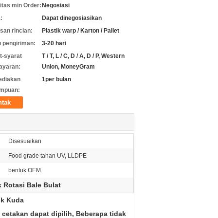
itas min Order:
Negosiasi
:
Dapat dinegosiasikan
an rincian:
Plastik warp / Karton / Pallet
 pengiriman:
3-20 hari
t-syarat
T / T, L / C, D / A, D / P, Western
ayaran:
Union, MoneyGram
ediakan
1per bulan
mpuan:
ntak
Disesuaikan
Food grade tahan UV, LLDPE
bentuk OEM
 Rotasi Bale Bulat
uk Kuda
cetakan dapat dipilih, Beberapa tidak