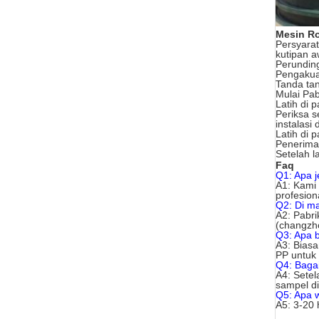
Mesin Ro
Persyara
kutipan a
Perundin
Pengaku
Tanda tan
Mulai Pab
Latih di 
Periksa 
instalasi
Latih di 
Penerima
Setelah 
Faq
Q1: Apa 
A1: Kami 
profesion
Q2: Di m
A2: Pabri
(changzh
Q3: Apa 
A3: Biasa
PP untuk 
Q4: Baga
A4: Setel
sampel d
Q5: Apa 
A5: 3-20 