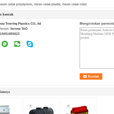
,
,
mesin cetak polystyrene
mesin cetak plastik
mesin cetak rotari
n kontak
Mengirimkan permint
u Treering Plastics CO., ltd
Person:
Serena TAO
 15051955023
lainnya