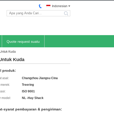
Indonesian
search
Quote request suatu
 Untuk Kuda
 Untuk Kuda
il produk:
t asal:
Changzhou Jiangsu Cina
merek:
Treering
kasi:
ISO 9001
 model:
NL -Hay Shack
at-syarat pembayaran & pengiriman: