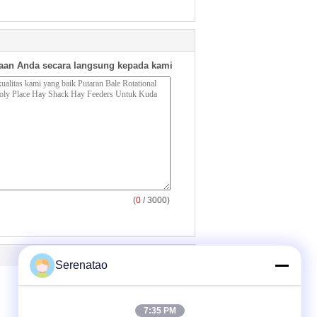
aan Anda secara langsung kepada kami
(
0
/ 3000)
Serenatao
7:35 PM