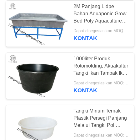
2M Panjang Lldpe
Bahan Aquaponic Grow
Bed Poly Aquaculture
Tanks Dengan Tangki
Dapat dinegosiasikan MOQ:Negosiasi
Aksesori
KONTAK
1000liter Produk
Rotomolding, Akuakultur
Tangki Ikan Tambak Ikan
Nila Poli
Dapat dinegosiasikan MOQ:Negosiasi
KONTAK
Tangki Minum Ternak
Plastik Persegi Panjang
Melalui Tangki Poli
Penahanan Sekunder
Dapat dinegosiasikan MOQ:Negosiasi