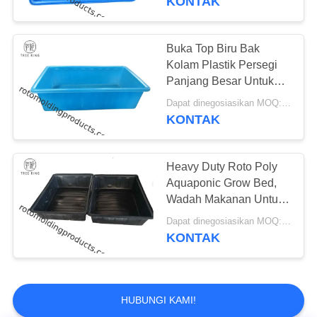
KONTAK
Buka Top Biru Bak
Kolam Plastik Persegi
Panjang Besar Untuk
Hidroponik Growing100
Dapat dinegosiasikan MOQ:Negosiasi
Galon
KONTAK
Heavy Duty Roto Poly
Aquaponic Grow Bed,
Wadah Makanan Untuk
Aquaponics
Dapat dinegosiasikan MOQ:Negosiasi
KONTAK
HUBUNGI KAMI!