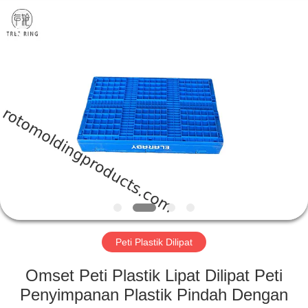
Treering
Plastics
CO.,
ltd.
All
Rights
Reserved.
RUMAH
PRODUK
VIDEO
TENTANG
KAMI
Peti Plastik Dilipat
TUR
Omset Peti Plastik Lipat Dilipat Peti
PABRIK
Penyimpanan Plastik Pindah Dengan