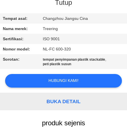
Tutup
KONTROL
KUALITAS
Tempat asal:
Changzhou Jiangsu Cina
Nama merek:
Treering
HUBUNGI
Sertifikasi:
ISO 9001
KAMI
Nomor model:
NL-FC 600-320
Sorotan:
,
tempat penyimpanan plastik stackable
PERMINTAAN
peti plastik susun
PENAWARAN
HUBUNGI KAMI!
SITEMAP
BUKA DETAIL
PRIVACY
POLICY
produk sejenis