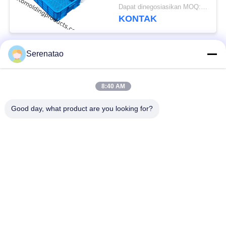
Roti Dan Ikan 600 *
Dapat dinegosiasikan MOQ:Negosiasi
420 * 145
KONTAK
Serenatao
Bad Request
Semua
8:40 AM
Produk Rotomolding
Truk Kotak Poli
Good day, what product are you looking for?
Kontainer
Tangki Dosis Kimia
Penumpukan Euro
Tangki Cetakan Roto
Tangki Silinder
Custom
Terbuka Atas
Tempat Tidur
Tangki IBC
Aquaponic Grow