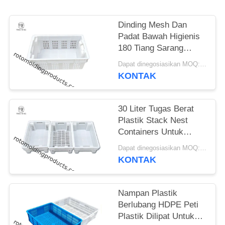
Dinding Mesh Dan
Padat Bawah Higienis
180 Tiang Sarang
Memancing Totes
Dapat dinegosiasikan MOQ:Negosiasi
Untuk Buah Pertanian
KONTAK
30 Liter Tugas Berat
Plastik Stack Nest
Containers Untuk
Pengolahan Pangan
Dapat dinegosiasikan MOQ:Negosiasi
Umum
KONTAK
Nampan Plastik
Berlubang HDPE Peti
Plastik Dilipat Untuk