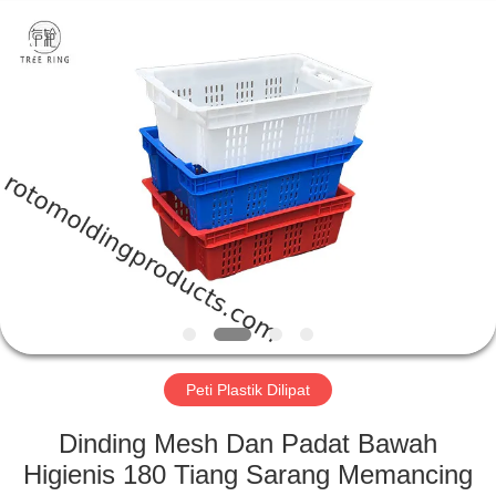
Treering
Plastics
CO.,
ltd.
All
Rights
Reserved.
RUMAH
PRODUK
VIDEO
TENTANG
KAMI
Peti Plastik Dilipat
TUR
Dinding Mesh Dan Padat Bawah
PABRIK
Higienis 180 Tiang Sarang Memancing