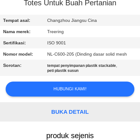
Totes Untuk Buah Pertanian
KONTROL
KUALITAS
Tempat asal:
Changzhou Jiangsu Cina
Nama merek:
Treering
HUBUNGI
Sertifikasi:
ISO 9001
KAMI
Nomor model:
NL-C600-205 (Dinding dasar solid mesh
Sorotan:
,
tempat penyimpanan plastik stackable
PERMINTAAN
peti plastik susun
PENAWARAN
HUBUNGI KAMI!
SITEMAP
BUKA DETAIL
PRIVACY
POLICY
produk sejenis