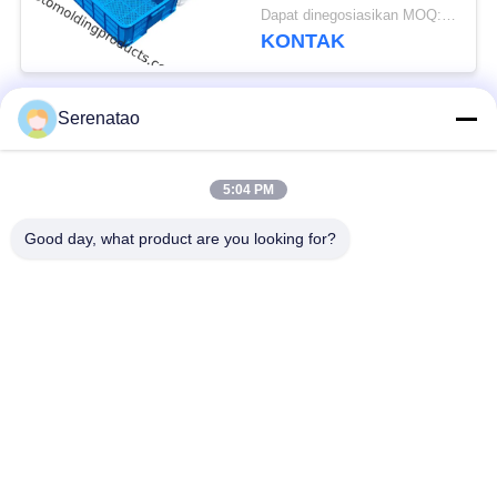
Roti Dan Ikan 600 *
Dapat dinegosiasikan MOQ:Negosiasi
420 * 145
KONTAK
Serenatao
Bad Request
Semua
5:04 PM
Produk Rotomolding
Truk Kotak Poli
Good day, what product are you looking for?
Kontainer
Tangki Dosis Kimia
Penumpukan Euro
Tangki Cetakan Roto
Tangki Silinder
Custom
Terbuka Atas
Tempat Tidur
Tangki IBC
Aquaponic Grow