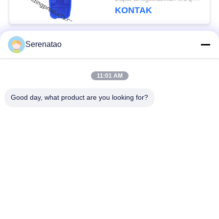
Tempel
KONTAK
Serenatao
Bad Request
Semua
11:01 AM
Produk Rotomolding
Truk Kotak Poli
Good day, what product are you looking for?
Kontainer
Tangki Dosis Kimia
Penumpukan Euro
Tangki Cetakan Roto
Tangki Silinder
Custom
Terbuka Atas
Tempat Tidur
Tangki IBC
Aquaponic Grow