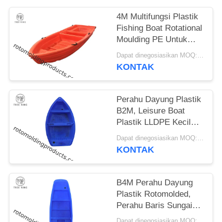
4M Multifungsi Plastik
Fishing Boat Rotational
Moulding PE Untuk
Akuakultur
Dapat dinegosiasikan MOQ:Negosiasi
KONTAK
Perahu Dayung Plastik
B2M, Leisure Boat
Plastik LLDPE Kecil
Dengan Motor Tempel
Dapat dinegosiasikan MOQ:Negosiasi
KONTAK
B4M Perahu Dayung
Plastik Rotomolded,
Perahu Baris Sungai
Ikan Poli Dengan Motor
Dapat dinegosiasikan MOQ:Negosiasi