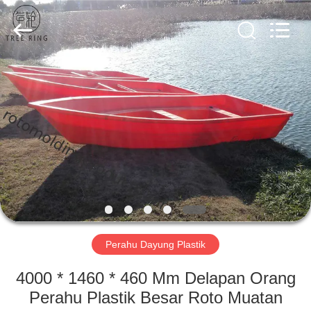
Treering
Plastics
CO.,
ltd.
All
Rights
Reserved.
RUMAH
PRODUK
VIDEO
TENTANG
KAMI
Perahu Dayung Plastik
TUR
4000 * 1460 * 460 Mm Delapan Orang
PABRIK
Perahu Plastik Besar Roto Muatan