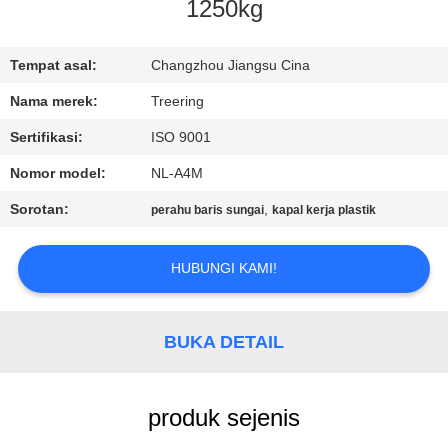
1250kg
KONTROL
KUALITAS
Tempat asal:
Changzhou Jiangsu Cina
Nama merek:
Treering
HUBUNGI
Sertifikasi:
ISO 9001
KAMI
Nomor model:
NL-A4M
Sorotan:
,
perahu baris sungai
kapal kerja plastik
PERMINTAAN
PENAWARAN
HUBUNGI KAMI!
SITEMAP
BUKA DETAIL
PRIVACY
produk sejenis
POLICY