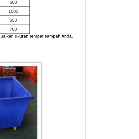
600
1000
650
700
suaikan ukuran tempat sampah Anda,
k binatu dan tekstil.
ruk Binatu, Pindahan Material, Wadah