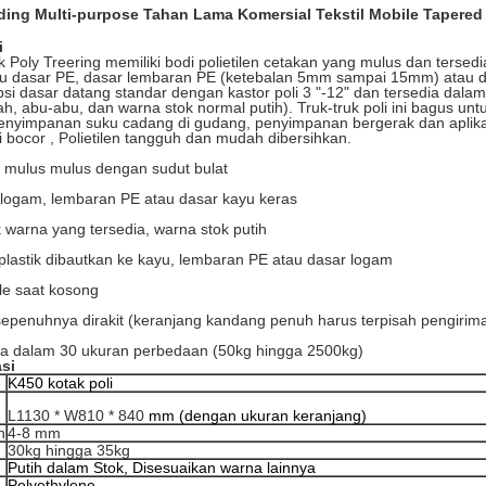
ing Multi-purpose Tahan Lama Komersial Tekstil Mobile Tapered P
i
k Poly Treering memiliki bodi polietilen cetakan yang mulus dan tersed
au dasar PE, dasar lembaran PE (ketebalan 5mm sampai 15mm) atau da
i dasar datang standar dengan kastor poli 3 "-12" dan tersedia dalam
ah, abu-abu, dan warna stok normal putih).
Truk-truk poli ini bagus un
enyimpanan
suku cadang
di gudang, penyimpanan bergerak dan aplikas
i bocor
, Polietilen tangguh dan mudah dibersihkan.
i mulus mulus dengan sudut bulat
n logam, lembaran PE atau dasar kayu keras
 warna yang tersedia, warna stok putih
plastik dibautkan ke kayu, lembaran PE atau dasar logam
le saat kosong
sepenuhnya dirakit (keranjang kandang penuh harus terpisah pengirim
ia dalam 30 ukuran perbedaan (50kg hingga 2500kg)
asi
K450 kotak poli
L1130 * W810 * 840
mm (dengan ukuran keranjang)
n
4-8 mm
30kg hingga 35kg
Putih dalam Stok, Disesuaikan warna lainnya
Polyethylene