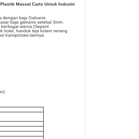
lastik Massal Carts Untuk Industri
ia dengan baja Galvanis
sar baja galvanis setebal 3mm.
 berbagai warna (Seperti
tuk hotel, handuk tepi kolam renang
i transportasi lainnya.
an)