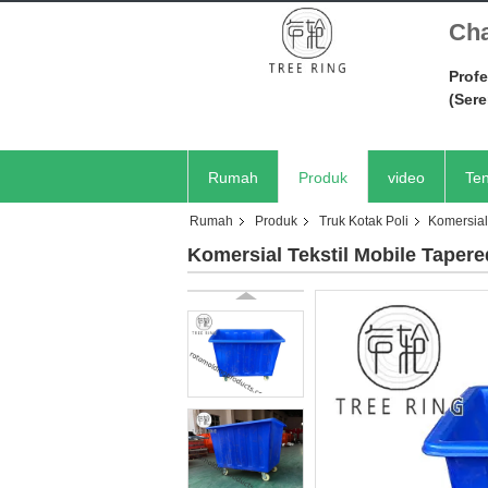
Cha
Profe
(Ser
Rumah
Produk
video
Ten
Rumah
Produk
Truk Kotak Poli
Komersial 
Komersial Tekstil Mobile Tapere