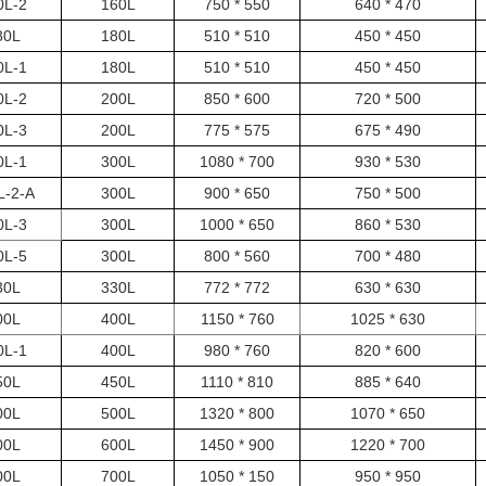
0L-2
160L
750 * 550
640 * 470
80L
180L
510 * 510
450 * 450
0L-1
180L
510 * 510
450 * 450
0L-2
200L
850 * 600
720 * 500
0L-3
200L
775 * 575
675 * 490
0L-1
300L
1080 * 700
930 * 530
L-2-A
300L
900 * 650
750 * 500
0L-3
300L
1000 * 650
860 * 530
0L-5
300L
800 * 560
700 * 480
30L
330L
772 * 772
630 * 630
00L
400L
1150 * 760
1025 * 630
0L-1
400L
980 * 760
820 * 600
50L
450L
1110 * 810
885 * 640
00L
500L
1320 * 800
1070 * 650
00L
600L
1450 * 900
1220 * 700
00L
700L
1050 * 150
950 * 950