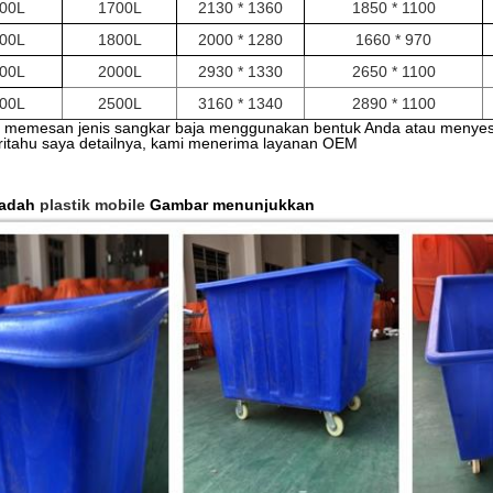
00L
1700L
2130 * 1360
1850 * 1100
00L
1800L
2000 * 1280
1660 * 970
00L
2000L
2930 * 1330
2650 * 1100
00L
2500L
3160 * 1340
2890 * 1100
a memesan jenis sangkar baja menggunakan bentuk Anda atau menye
ritahu saya
detailnya, kami menerima layanan OEM
utilitas plastik massal.
Sempurna untuk memindahkan material, termasu
anganan Massal, Binatu Massal, Keranjang Utilitas Massal, Binatu, T
assal
adah
plastik mobile
Gambar menunjukkan