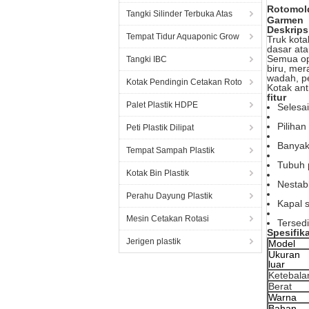
Rotomold
Tangki Silinder Terbuka Atas
Garmen
Deskrips
Tempat Tidur Aquaponic Grow
Truk kota
dasar at
Semua ops
Tangki IBC
biru, mer
wadah,
p
Kotak Pendingin Cetakan Roto
Kotak ant
fitur
Palet Plastik HDPE
Selesa
Piliha
Peti Plastik Dilipat
Banyak
Tempat Sampah Plastik
Tubuh 
Kotak Bin Plastik
Nestab
Perahu Dayung Plastik
Kapal 
Mesin Cetakan Rotasi
Tersed
Spesifik
Jerigen plastik
Model
Ukuran
luar
Ketebala
Berat
Warna
Bahan