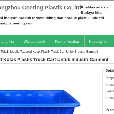
ngzhou Coering Plastik Co, ltd
Kualitas adalah
Budaya kita
si Industri produk rotomoulding dan produk plastik industri
ena@cztreering.com)
tang kita
Wisata pabrik
Kontrol kualitas
Hubungi kami
Tekstil Mobile Tapered Kotak Plastik Truck Cart Untuk Industri Garment
d Kotak Plastik Truck Cart Untuk Industri Garment
Deta
Tempa
Nama 
Sertifi
Nomor
Syar