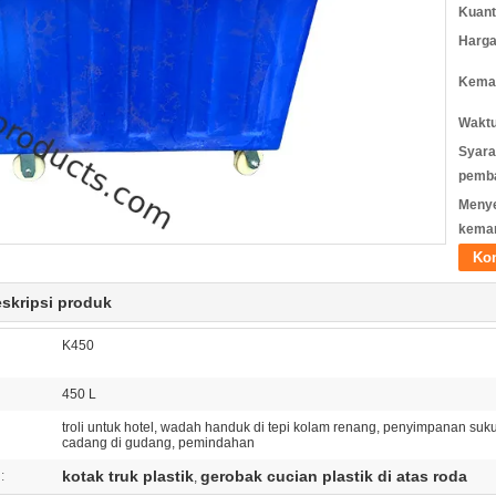
Kuant
Harga
Kemas
Waktu
Syara
pemb
Meny
kema
Ko
eskripsi produk
K450
450 L
troli untuk hotel, wadah handuk di tepi kolam renang, penyimpanan suk
cadang di gudang, pemindahan
kotak truk plastik
gerobak cucian plastik di atas roda
:
,