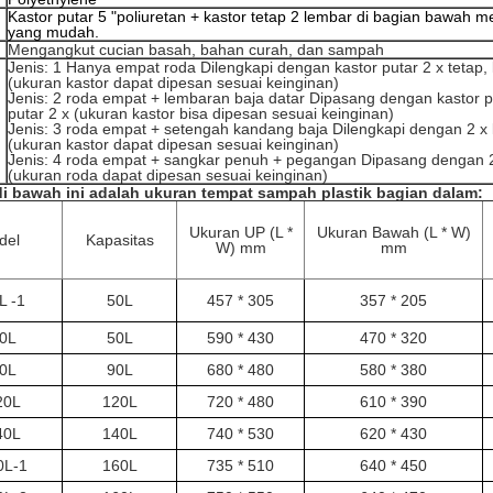
Kastor putar 5 "poliuretan + kastor tetap 2 lembar di bagian bawah 
yang mudah.
Mengangkut cucian basah, bahan curah, dan sampah
Jenis: 1 Hanya empat roda Dilengkapi dengan kastor putar 2 x tetap, 
(ukuran kastor dapat dipesan sesuai keinginan)
Jenis: 2 roda empat + lembaran baja datar Dipasang dengan kastor pu
putar 2 x (ukuran kastor bisa dipesan sesuai keinginan)
Jenis: 3 roda empat + setengah kandang baja Dilengkapi dengan 2 x k
(ukuran kastor dapat dipesan sesuai keinginan)
Jenis: 4 roda empat + sangkar penuh + pegangan Dipasang dengan 2 
(ukuran roda dapat dipesan sesuai keinginan)
i bawah ini adalah ukuran tempat sampah plastik bagian dalam:
Ukuran UP (L *
Ukuran Bawah (L * W)
del
Kapasitas
W) mm
mm
L -1
50L
457 * 305
357 * 205
0L
50L
590 * 430
470 * 320
0L
90L
680 * 480
580 * 380
20L
120L
720 * 480
610 * 390
40L
140L
740 * 530
620 * 430
0L-1
160L
735 * 510
640 * 450