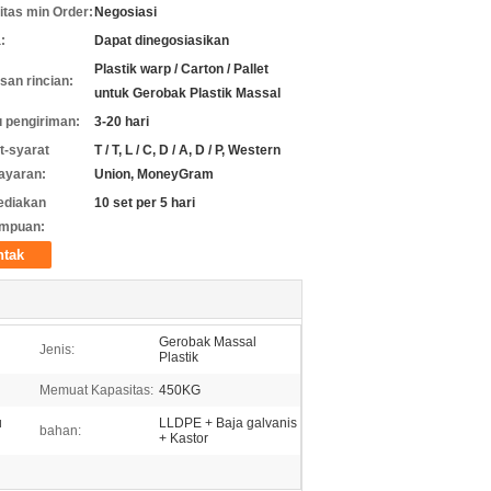
itas min Order:
Negosiasi
:
Dapat dinegosiasikan
Plastik warp / Carton / Pallet
an rincian:
untuk Gerobak Plastik Massal
 pengiriman:
3-20 hari
t-syarat
T / T, L / C, D / A, D / P, Western
ayaran:
Union, MoneyGram
ediakan
10 set per 5 hari
mpuan:
ntak
Gerobak Massal
Jenis:
Plastik
Memuat Kapasitas:
450KG
u
LLDPE + Baja galvanis
bahan:
+ Kastor