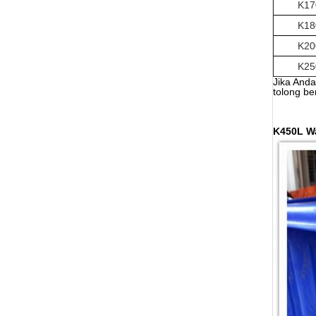
K17
K18
K20
K25
Jika And
tolong be
Keranjang 
Bahan Pen
Plastik M
K450L W