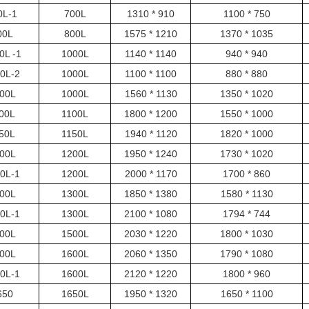
0L-1
700L
1310 * 910
1100 * 750
00L
800L
1575 * 1210
1370 * 1035
0L -1
1000L
1140 * 1140
940 * 940
0L-2
1000L
1100 * 1100
880 * 880
00L
1000L
1560 * 1130
1350 * 1020
00L
1100L
1800 * 1200
1550 * 1000
50L
1150L
1940 * 1120
1820 * 1000
00L
1200L
1950 * 1240
1730 * 1020
0L-1
1200L
2000 * 1170
1700 * 860
00L
1300L
1850 * 1380
1580 * 1130
0L-1
1300L
2100 * 1080
1794 * 744
00L
1500L
2030 * 1220
1800 * 1030
00L
1600L
2060 * 1350
1790 * 1080
0L-1
1600L
2120 * 1220
1800 * 960
650
1650L
1950 * 1320
1650 * 1100