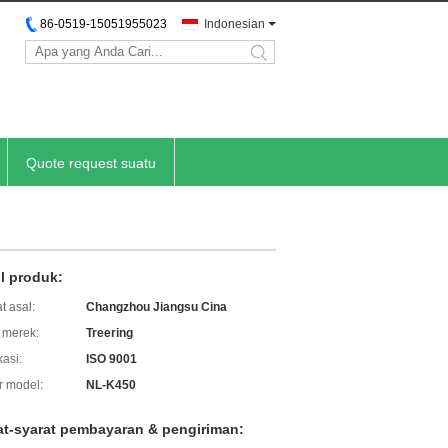
86-0519-15051955023
Indonesian
search
Quote request suatu
il produk:
t asal:
Changzhou Jiangsu Cina
merek:
Treering
kasi:
ISO 9001
 model:
NL-K450
at-syarat pembayaran & pengiriman: