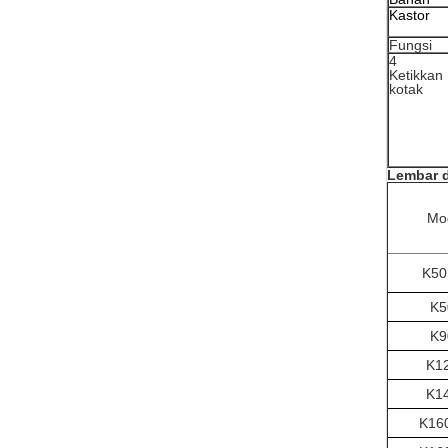
Kastor
Fungsi
4
Ketikkan
kotak
Lembar d
Mo
K50
K5
K9
K1
K1
K16