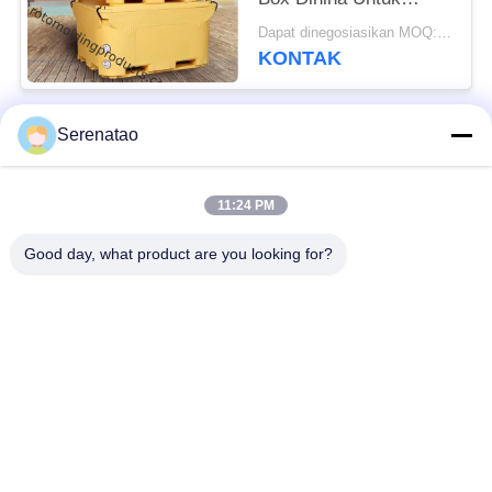
Penyimpanan Ikan
Dapat dinegosiasikan MOQ:Negosiasi
Lebih Dari 300 Liter
KONTAK
Serenatao
Bad Request
Semua
11:24 PM
Produk Rotomolding
Truk Kotak Poli
Good day, what product are you looking for?
Kontainer
Tangki Dosis Kimia
Penumpukan Euro
Tangki Cetakan Roto
Tangki Silinder
Custom
Terbuka Atas
Tempat Tidur
Tangki IBC