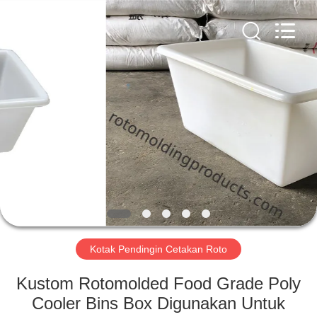
Treering
Plastics
CO.,
ltd.
All
Rights
Reserved.
RUMAH
PRODUK
VIDEO
TENTANG
KAMI
Kotak Pendingin Cetakan Roto
TUR
Kustom Rotomolded Food Grade Poly
PABRIK
Cooler Bins Box Digunakan Untuk