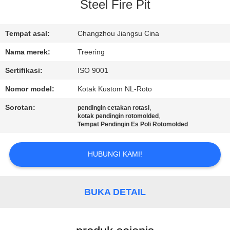
Steel Fire Pit
KONTROL
KUALITAS
Tempat asal:
Changzhou Jiangsu Cina
Nama merek:
Treering
HUBUNGI
Sertifikasi:
ISO 9001
KAMI
Nomor model:
Kotak Kustom NL-Roto
Sorotan:
,
pendingin cetakan rotasi
PERMINTAAN
,
kotak pendingin rotomolded
Tempat Pendingin Es Poli Rotomolded
PENAWARAN
HUBUNGI KAMI!
SITEMAP
BUKA DETAIL
PRIVACY
POLICY