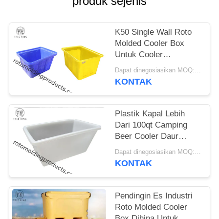
produk sejenis
K50 Single Wall Roto
Molded Cooler Box
Untuk Cooler
Warehouse Tanpa
Dapat dinegosiasikan MOQ:Negosiasi
Tutup Rectangular
KONTAK
Plastik Kapal Lebih
Dari 100qt Camping
Beer Cooler Daur
Ulang Disesuaikan
Dapat dinegosiasikan MOQ:Negosiasi
Tahan Lama
KONTAK
Pendingin Es Industri
Roto Molded Cooler
Box Dihina Untuk