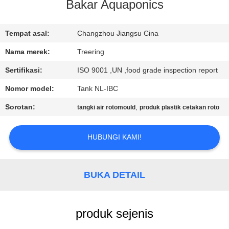
Bakar Aquaponics
KONTROL
KUALITAS
Tempat asal:
Changzhou Jiangsu Cina
Nama merek:
Treering
HUBUNGI
Sertifikasi:
ISO 9001 ,UN ,food grade inspection report
KAMI
Nomor model:
Tank NL-IBC
Sorotan:
,
tangki air rotomould
produk plastik cetakan roto
PERMINTAAN
PENAWARAN
HUBUNGI KAMI!
SITEMAP
BUKA DETAIL
PRIVACY
produk sejenis
POLICY