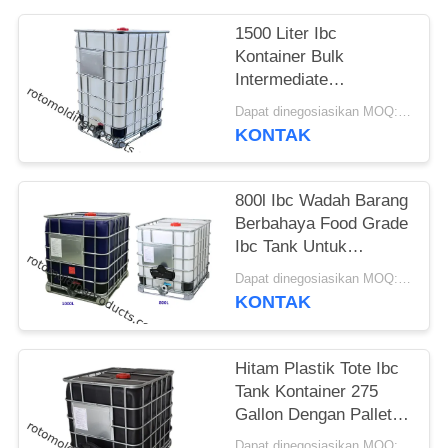
1500 Liter Ibc
Kontainer Bulk
Intermediate
1200*1100*1165mm
Dapat dinegosiasikan MOQ:Negotiation
untuk Penyimpanan
KONTAK
dan Transportasi Kimia
800l Ibc Wadah Barang
Berbahaya Food Grade
Ibc Tank Untuk
Penyimpanan Dan
Dapat dinegosiasikan MOQ:Perundingan
Transportasi
KONTAK
Hitam Plastik Tote Ibc
Tank Kontainer 275
Gallon Dengan Pallet
Baja UN Disetujui
Dapat dinegosiasikan MOQ:Perundingan