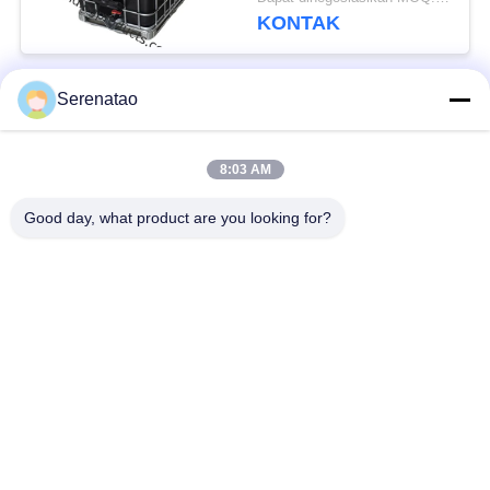
KONTAK
Serenatao
Bad Request
Semua
8:03 AM
Produk Rotomolding
Truk Kotak Poli
Good day, what product are you looking for?
Kontainer
Tangki Dosis Kimia
Penumpukan Euro
Tangki Cetakan Roto
Tangki Silinder
Custom
Terbuka Atas
Tempat Tidur
Tangki IBC
Aquaponic Grow