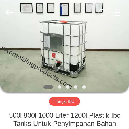
Treering
Plastics
CO.,
ltd.
All
Rights
Reserved.
RUMAH
PRODUK
VIDEO
TENTANG
KAMI
Tangki IBC
TUR
500l 800l 1000 Liter 1200l Plastik Ibc
PABRIK
Tanks Untuk Penyimpanan Bahan