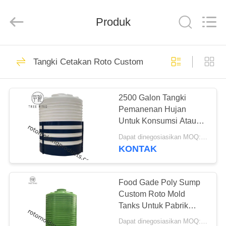
Treering
Plastics
CO.,
Produk
ltd.
All
Rights
Reserved.
RUMAH
50
Tangki Cetakan Roto Custom
Produk Rotomolding
PRODUK
2500 Galon Tangki
Pemanenan Hujan
VIDEO
Untuk Konsumsi Atau
Irigasi Rumah di
Dapat dinegosiasikan MOQ:Negosiasi
Perumahan
TENTANG
KONTAK
61
KAMI
Food Gade Poly Sump
Truk Kotak Poli
TUR
Custom Roto Mold
Tanks Untuk Pabrik
PABRIK
Aquaponics, Vertikal
Dapat dinegosiasikan MOQ:Negosiasi