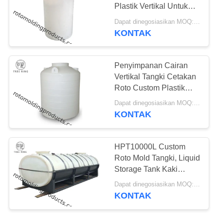
Plastik Vertikal Untuk
Penyimpanan Cairan
Dapat dinegosiasikan MOQ:Negosiasi
Indoor Dan Outdoor
KONTAK
34
Tangki Cetakan
Penyimpanan Cairan
Roto Custom
Vertikal Tangki Cetakan
Roto Custom Plastik
Dengan Outlet Drain PT
Dapat dinegosiasikan MOQ:Negosiasi
2000L
KONTAK
31
HPT10000L Custom
Tangki Silinder
Roto Mold Tangki, Liquid
Storage Tank Kaki
Terbuka Atas
Horizontal Plastik Di
Dapat dinegosiasikan MOQ:Negosiasi
Truk
KONTAK