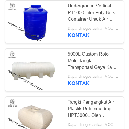
Underground Vertical
PT1000 Liter Poly Bulk
20
Container Untuk Air
Tempat Tidur
Minum
Dapat dinegosiasikan MOQ:Negosiasi
KONTAK
Aquaponic Grow
5000L Custom Roto
Mold Tangki,
Transportasi Gaya Kaki
Tangki Penyimpanan Air
13
Dapat dinegosiasikan MOQ:Negosiasi
Mengangkut
KONTAK
Tangki IBC
Tangki Pengangkut Air
Plastik Rotomoulding
HPT3000L Oleh
Fabrikasi Termoplastik
Dapat dinegosiasikan MOQ:Negosiasi