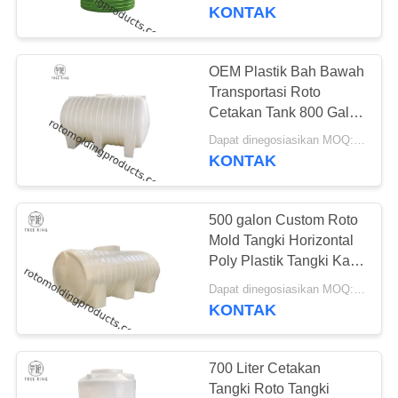
Tangki Penyimpanan Air
KONTAK
KONTROL
KUALITAS
OEM Plastik Bah Bawah
48
Transportasi Roto
HUBUNGI
Cetakan Tank 800 Galon
Tangki Dosis Kimia
Dengan Kaki Untuk
KAMI
Dapat dinegosiasikan MOQ:Negosiasi
Pupuk
KONTAK
PERMINTAAN
500 galon Custom Roto
PENAWARAN
Mold Tangki Horizontal
Poly Plastik Tangki Kaki
33
Penyimpanan Air
SITEMAP
Dapat dinegosiasikan MOQ:Negosiasi
Kontainer
KONTAK
Penumpukan Euro
PRIVACY
POLICY
700 Liter Cetakan
Tangki Roto Tangki