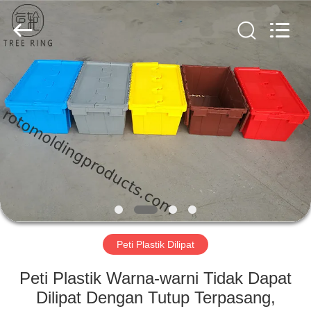
Treering
Plastics
CO.,
ltd.
All
Rights
Reserved.
RUMAH
PRODUK
VIDEO
TENTANG
KAMI
Peti Plastik Dilipat
TUR
Peti Plastik Warna-warni Tidak Dapat
PABRIK
Dilipat Dengan Tutup Terpasang,