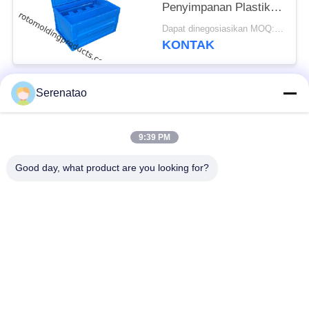
Penyimpanan Plastik
Pindah Dengan Tutup
Dapat dinegosiasikan MOQ:Negosiasi
KONTAK
Serenatao
Bad Request
Semua
9:39 PM
Produk Rotomolding
Truk Kotak Poli
Good day, what product are you looking for?
Kontainer
Tangki Dosis Kimia
Penumpukan Euro
Tangki Cetakan Roto
Tangki Silinder
Custom
Terbuka Atas
Tempat Tidur