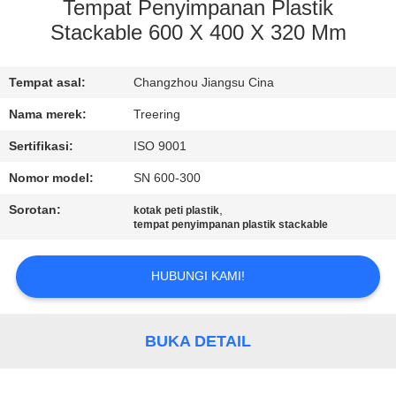
Tempat Penyimpanan Plastik
KONTROL
Stackable 600 X 400 X 320 Mm
KUALITAS
Tempat asal:
Changzhou Jiangsu Cina
HUBUNGI
Nama merek:
Treering
KAMI
Sertifikasi:
ISO 9001
Nomor model:
SN 600-300
PERMINTAAN
Sorotan:
,
kotak peti plastik
PENAWARAN
tempat penyimpanan plastik stackable
HUBUNGI KAMI!
SITEMAP
PRIVACY
BUKA DETAIL
POLICY