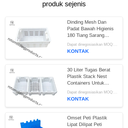
produk sejenis
Dinding Mesh Dan
Padat Bawah Higienis
180 Tiang Sarang
Memancing Totes
Dapat dinegosiasikan MOQ:Negosiasi
Untuk Buah Pertanian
KONTAK
30 Liter Tugas Berat
Plastik Stack Nest
Containers Untuk
Pengolahan Pangan
Dapat dinegosiasikan MOQ:Negosiasi
Umum
KONTAK
Omset Peti Plastik
Lipat Dilipat Peti