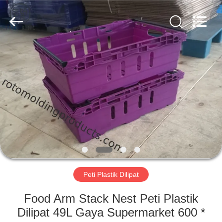
Treering
Plastics
CO.,
ltd.
All
Rights
Reserved.
RUMAH
PRODUK
VIDEO
TENTANG
KAMI
Peti Plastik Dilipat
TUR
Food Arm Stack Nest Peti Plastik
PABRIK
Dilipat 49L Gaya Supermarket 600 *