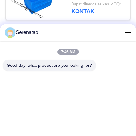
Pindah Dengan Tutup
Dapat dinegosiasikan MOQ:Negosiasi
KONTAK
Serenatao
Bad Request
Semua
7:46 AM
Produk Rotomolding
Truk Kotak Poli
Good day, what product are you looking for?
Kontainer
Tangki Dosis Kimia
Penumpukan Euro
Tangki Cetakan Roto
Tangki Silinder
Custom
Terbuka Atas
Tempat Tidur
Tangki IBC
Aquaponic Grow