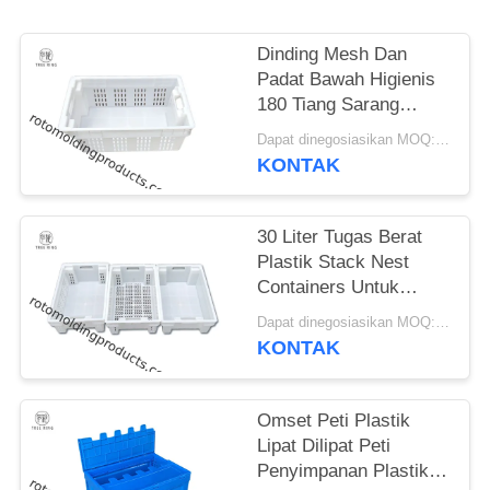
Dinding Mesh Dan
Padat Bawah Higienis
180 Tiang Sarang
Memancing Totes
Dapat dinegosiasikan MOQ:Negosiasi
Untuk Buah Pertanian
KONTAK
30 Liter Tugas Berat
Plastik Stack Nest
Containers Untuk
Pengolahan Pangan
Dapat dinegosiasikan MOQ:Negosiasi
Umum
KONTAK
Omset Peti Plastik
Lipat Dilipat Peti
Penyimpanan Plastik