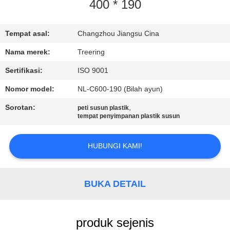
400 * 190
KONTROL
KUALITAS
Tempat asal:
Changzhou Jiangsu Cina
Nama merek:
Treering
HUBUNGI
Sertifikasi:
ISO 9001
KAMI
Nomor model:
NL-C600-190 (Bilah ayun)
Sorotan:
,
peti susun plastik
PERMINTAAN
tempat penyimpanan plastik susun
PENAWARAN
HUBUNGI KAMI!
SITEMAP
BUKA DETAIL
PRIVACY
POLICY
produk sejenis