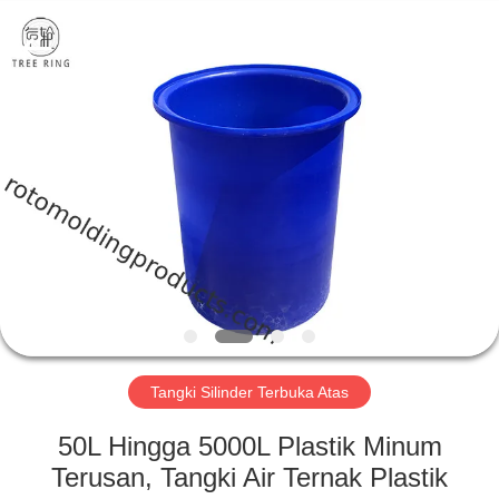
Treering
Plastics
CO.,
ltd.
All
Rights
Reserved.
RUMAH
PRODUK
VIDEO
TENTANG
KAMI
Tangki Silinder Terbuka Atas
TUR
50L Hingga 5000L Plastik Minum
PABRIK
Terusan, Tangki Air Ternak Plastik