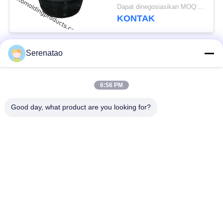
Plastik Bulat Stock 80L
Dapat dinegosiasikan MOQ:Negosiasi
KONTAK
Serenatao
Bad Request
Semua
6:56 PM
Produk Rotomolding
Truk Kotak Poli
Good day, what product are you looking for?
Kontainer
Tangki Dosis Kimia
Penumpukan Euro
Tangki Cetakan Roto
Tangki Silinder
Custom
Terbuka Atas
Tempat Tidur
Tangki IBC
Aquaponic Grow