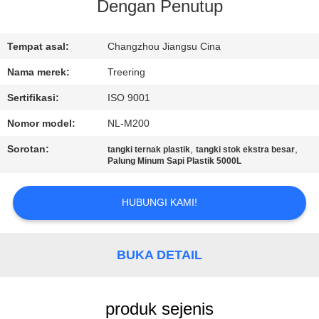
Dengan Penutup
KONTROL
KUALITAS
Tempat asal:
Changzhou Jiangsu Cina
Nama merek:
Treering
HUBUNGI
Sertifikasi:
ISO 9001
KAMI
Nomor model:
NL-M200
Sorotan:
,
,
tangki ternak plastik
tangki stok ekstra besar
PERMINTAAN
Palung Minum Sapi Plastik 5000L
PENAWARAN
HUBUNGI KAMI!
SITEMAP
BUKA DETAIL
PRIVACY
POLICY
produk sejenis